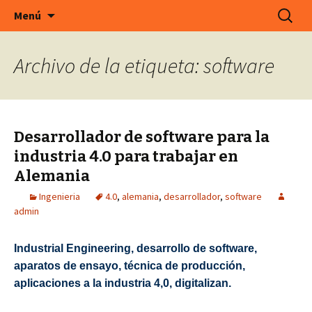
En Cefeco Consulting encontrará ofertas de
Saltar
Buscar:
Menú
al
trabajo actuales de empresas alemanas
contenido
Archivo de la etiqueta: software
Desarrollador de software para la
industria 4.0 para trabajar en
Alemania
Ingenieria
4.0
,
alemania
,
desarrollador
,
software
admin
Industrial Engineering, desarrollo de software,
aparatos de ensayo, técnica de producción,
aplicaciones a la industria 4,0, digitalizan.