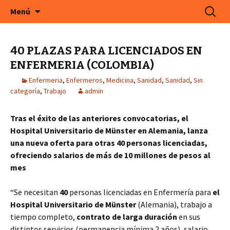
En Cefeco Consulting encontrará ofertas de
Saltar
Buscar:
Menú
al
trabajo actuales de empresas alemanas
contenido
40 PLAZAS PARA LICENCIADOS EN
ENFERMERIA (COLOMBIA)
Enfermeria
,
Enfermeros
,
Medicina
,
Sanidad
,
Sanidad
,
Sin
categoría
,
Trabajo
admin
Tras el éxito de las anteriores convocatorias, el
Hospital Universitario de Münster en Alemania, lanza
una nueva oferta para otras 40 personas licenciadas,
ofreciendo salarios de más de 10 millones de pesos al
mes
“Se necesitan
40
personas licenciadas en Enfermería para
el
Hospital Universitario de Münster
(Alemania), trabajo a
tiempo completo,
contrato
de larga duración
en sus
distintos servicios (permanencia mínima 2 años), salario