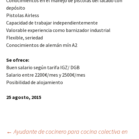
Conocimientos en el manejo de pistolas del lacado con
depósito
Pistolas Airless
Capacidad de trabajar independientemente
Valorable experiencia como barnizador industrial
Flexible, seriedad
Conocimientos de alemán mín A2
Se ofrece:
Buen salario según tarifa IGZ/ DGB
Salario entre 2200€/mes y 2500€/mes
Posibilidad de alojamiento
25 agosto, 2015
Navegación
←
Ayudante de cocinero para cocina colectiva en