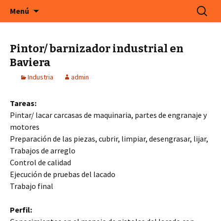
En Cefeco Consulting encontrará ofertas de
Saltar
Buscar:
Menú
al
trabajo actuales de empresas alemanas
contenido
Pintor/ barnizador industrial en
Baviera
Industria
admin
Tareas:
Pintar/ lacar carcasas de maquinaria, partes de engranaje y
motores
Preparación de las piezas, cubrir, limpiar, desengrasar, lijar,
Trabajos de arreglo
Control de calidad
Ejecución de pruebas del lacado
Trabajo final
Perfil: