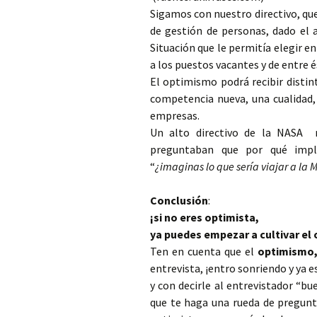
Sigamos con nuestro directivo, qu
de gestión de personas, dado el 
Situación que le permitía elegir e
a los puestos vacantes y de entre é
El optimismo podrá recibir distin
competencia nueva, una cualidad,
empresas.
Un alto directivo de la NASA r
preguntaban que por qué impl
“
¿imaginas lo que sería viajar a la 
Conclusión
:
¡si no eres optimista,
ya puedes empezar a cultivar el
Ten en cuenta que el
optimismo
entrevista, ¡entro sonriendo y ya e
y con decirle al entrevistador “bu
que te haga una rueda de preguntas