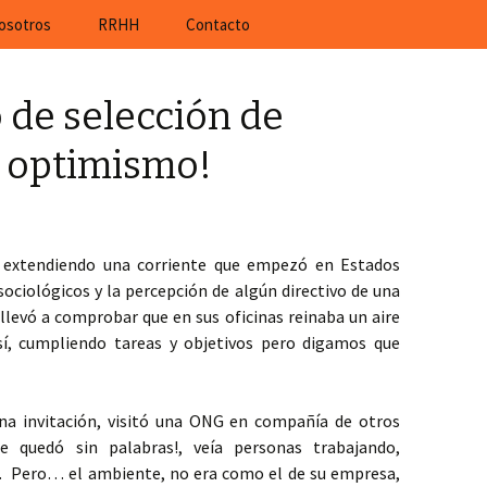
rá ofertas de trabajo actuales de empresas al
osotros
RRHH
Contacto
de selección de
r optimismo!
á extendiendo una corriente que empezó en Estados
sociológicos y la percepción de algún directivo de una
llevó a comprobar que en sus oficinas reinaba un aire
sí, cumpliendo tareas y objetivos pero digamos que
na invitación, visitó una ONG en compañía de otros
Se quedó sin palabras!, veía personas trabajando,
s. Pero… el ambiente, no era como el de su empresa,