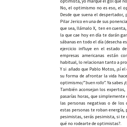
optimista, yo marqué el gol que nos
No, el optimismo no es eso, el op
Desde que suena el despertador, 
Pilar Jerico en una de sus ponencia
que sea, llámalo X, ten en cuenta
la que cae hoy en día te darán ga
sábanas en todo el día (desecha es
ejercicio influye en el estado d
empresas americanas están co
habitual, lo relacionan tanto a pr
Y si añado que Pablo Motos, ¡sí 
su forma de afrontar la vida hace
optimismo/”
buen rollo
”. Ya sabes 
También aconsejan los expertos, 
pasarías horas, que simplemente c
las personas negativas o de los 
estas personas te roban energía, 
pesimistas, serás pesimista, si t
qué no rodearte de optimistas?.