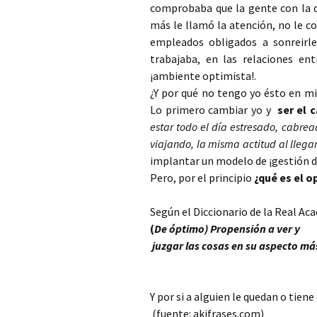
comprobaba que la gente con la q
más le llamó la atención, no le c
empleados obligados a sonreirle
trabajaba, en las relaciones en
¡ambiente optimista!.
¿Y por qué no tengo yo ésto en mi
Lo primero cambiar yo y
ser el 
estar todo el día estresado, cabrea
viajando, la misma actitud al lleg
implantar un modelo de ¡gestión 
Pero, por el principio
¿qué es el 
Según el Diccionario de la Real Ac
(
De óptimo) Propensión a ver y
juzgar las cosas en su aspecto má
Y por si a alguien le quedan o tien
(fuente: akifrases.com)