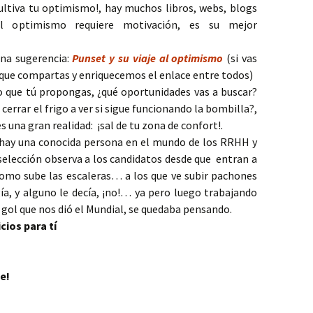
ultiva tu optimismo!, hay muchos libros, webs, blogs
l optimismo requiere motivación, es su mejor
una sugerencia:
Punset y su viaje al optimismo
(si vas
que compartas y enriquecemos el enlace entre todos)
lo que tú propongas, ¿qué oportunidades vas a buscar?
 cerrar el frigo a ver si sigue funcionando la bombilla?,
es una gran realidad: ¡sal de tu zona de confort!.
 hay una conocida persona en el mundo de los RRHH y
 selección observa a los candidatos desde que entran a
n como sube las escaleras… a los que ve subir pachones
gía, y alguno le decía, ¡no!… ya pero luego trabajando
l gol que nos dió el Mundial, se quedaba pensando.
cios para tí
le!