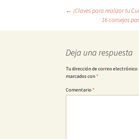
Navegación
←
¡Claves para realizar tu Cur
16 consejos pa
de
entradas
Deja una respuesta
Tu dirección de correo electrónico 
marcados con
*
Comentario
*