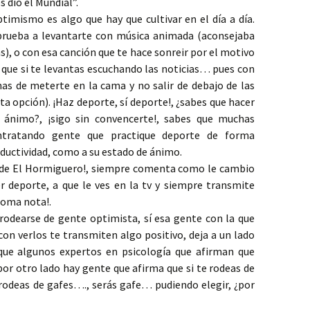
 dió el Mundial”.
timismo es algo que hay que cultivar en el día a día.
prueba a levantarte con música animada (aconsejaba
s), o con esa canción que te hace sonreir por el motivo
, que si te levantas escuchando las noticias… pues con
nas de meterte en la cama y no salir de debajo de las
ta opción). ¡Haz deporte, sí deporte!, ¿sabes que hacer
e ánimo?, ¡sigo sin convencerte!, sabes que muchas
ntratando gente que practique deporte de forma
oductividad, como a su estado de ánimo.
el de El Hormiguero!, siempre comenta como le cambio
r deporte, a que le ves en la tv y siempre transmite
¡toma nota!.
rodearse de gente optimista, sí esa gente con la que
on verlos te transmiten algo positivo, deja a un lado
que algunos expertos en psicología que afirman que
por otro lado hay gente que afirma que si te rodeas de
e rodeas de gafes…., serás gafe… pudiendo elegir, ¿por