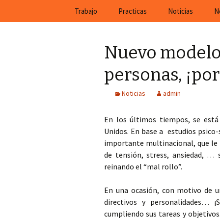
En Cefeco Consulting encontra
Saltar
Trabajo
Practicas
Noticias
N
al
contenido
Nuevo modelo 
personas, ¡po
Noticias
admin
En los últimos tiempos, se est
Unidos. En base a estudios psico-
importante multinacional, que le 
de tensión, stress, ansiedad, … 
reinando el “mal rollo”.
En una ocasión, con motivo de u
directivos y personalidades… ¡
cumpliendo sus tareas y objetivo