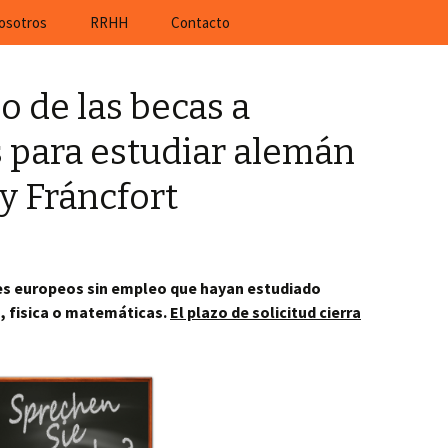
rá ofertas de trabajo actuales de empresas al
osotros
RRHH
Contacto
zo de las becas a
para estudiar alemán
y Fráncfort
nes europeos sin empleo que hayan estudiado
a, fisica o matemáticas.
El plazo de solicitud cierra