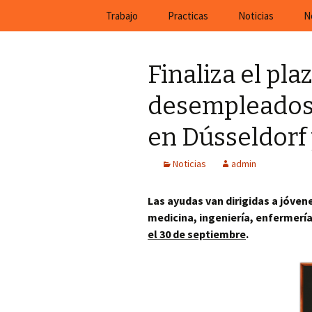
En Cefeco Consulting encontra
Saltar
Trabajo
Practicas
Noticias
N
al
contenido
Finaliza el pla
desempleados 
en Dússeldorf 
Noticias
admin
Las ayudas van dirigidas a jóve
medicina, ingeniería, enfermerí
el 30 de septiembre
.