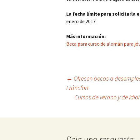
La fecha límite para solicitarla 
enero de 2017.
Más información:
Beca para curso de alemán para j
Navegación
←
Ofrecen becas a desemplea
Fráncfort
de
Cursos de verano y de idi
entradas
Deja una respuesta