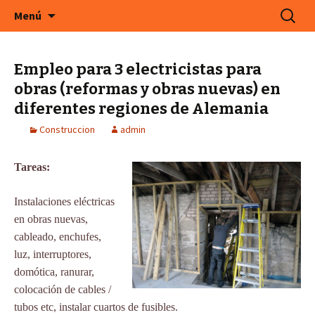
En Cefeco Consulting encontrará ofertas de
Saltar
Buscar:
Menú
al
trabajo actuales de empresas alemanas
contenido
Empleo para 3 electricistas para
obras (reformas y obras nuevas) en
diferentes regiones de Alemania
Construccion
admin
Tareas:
Instalaciones eléctricas
en obras nuevas,
cableado, enchufes,
luz, interruptores,
domótica, ranurar,
colocación de cables /
tubos etc, instalar cuartos de fusibles.