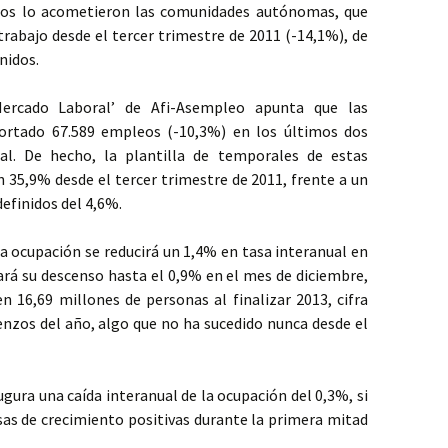
tos lo acometieron las comunidades autónomas, que
trabajo desde el tercer trimestre de 2011 (-14,1%), de
nidos.
Mercado Laboral’ de Afi-Asempleo apunta que las
cortado 67.589 empleos (-10,3%) en los últimos dos
al. De hecho, la plantilla de temporales de estas
n 35,9% desde el tercer trimestre de 2011, frente a un
efinidos del 4,6%.
la ocupación se reducirá un 1,4% en tasa interanual en
rá su descenso hasta el 0,9% en el mes de diciembre,
n 16,69 millones de personas al finalizar 2013, cifra
ienzos del año, algo que no ha sucedido nunca desde el
ugura una caída interanual de la ocupación del 0,3%, si
asas de crecimiento positivas durante la primera mitad