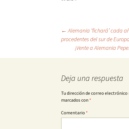
Navegación
←
Alemania ‘fichará’ cada añ
procedentes del sur de Europ
de
¡Vente a Alemania Pepe!
entradas
Deja una respuesta
Tu dirección de correo electrónico 
marcados con
*
Comentario
*