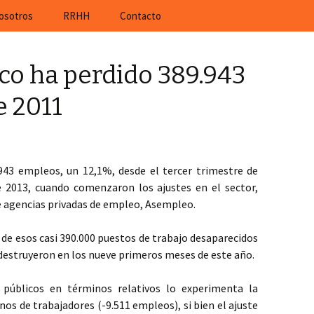
rá ofertas de trabajo actuales de empresas al
osotros
RRHH
Contacto
ico ha perdido 389.943
 2011
.943 empleos, un 12,1%, desde el tercer trimestre de
e 2013, cuando comenzaron los ajustes en el sector,
e agencias privadas de empleo, Asempleo.
 de esos casi 390.000 puestos de trabajo desaparecidos
 destruyeron en los nueve primeros meses de este año.
públicos en términos relativos lo experimenta la
os de trabajadores (-9.511 empleos), si bien el ajuste