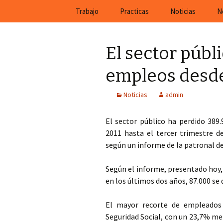
En Cefeco Consulting encontra
Saltar
Trabajo
Practicas
Noticias
N
al
contenido
El sector públ
empleos desde
Noticias
admin
El sector público ha perdido 389
2011 hasta el tercer trimestre d
según un informe de la patronal d
Según el informe, presentado hoy,
en los últimos dos años, 87.000 se
El mayor recorte de empleados 
Seguridad Social, con un 23,7% men