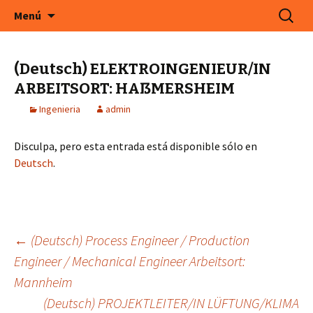
En Cefeco Consulting encontrará ofertas de
Saltar
Buscar:
Menú
al
trabajo actuales de empresas alemanas
contenido
(Deutsch) ELEKTROINGENIEUR/IN
ARBEITSORT: HAßMERSHEIM
Ingenieria
admin
Disculpa, pero esta entrada está disponible sólo en
Deutsch
.
Navegación
←
(Deutsch) Process Engineer / Production
Engineer / Mechanical Engineer Arbeitsort:
de
Mannheim
entradas
(Deutsch) PROJEKTLEITER/IN LÜFTUNG/KLIMA