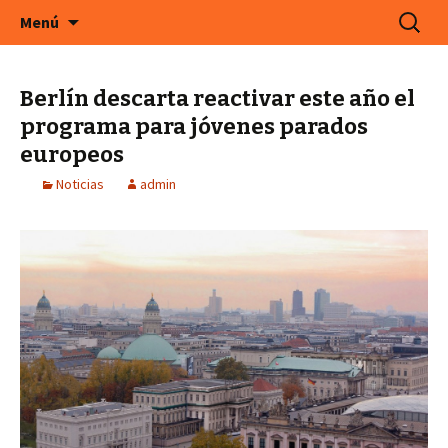
En Cefeco Consulting encontrará ofertas de
Saltar
Buscar:
Menú
al
trabajo actuales de empresas alemanas
contenido
Berlín descarta reactivar este año el
programa para jóvenes parados
europeos
Noticias
admin