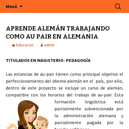
En Cefeco Consulting encontrará ofertas de
Saltar
Buscar:
Menú
al
trabajo actuales de empresas alemanas
contenido
APRENDE ALEMÁN TRABAJANDO
COMO AU PAIR EN ALEMANIA
Educacion
admin
TITULADOS EN MAGISTERIO- PEDAGOGÍA
Las estancias de au-pair tienen como principal objetivo el
perfeccionamiento del idioma alemán en el país, por ello,
dentro de este proyecto se incluye un curso de alemán,
compatible con los horarios del trabajo de au-
pair. Esta
formación lingüística está
parcialmente subvencionada por
la administración alemana y
parcialmente pagada por la